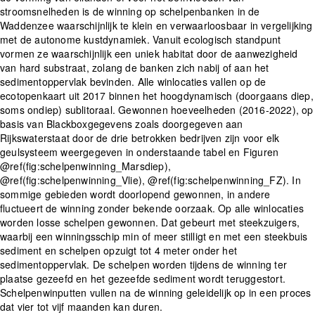
stroomsnelheden is de winning op schelpenbanken in de
Waddenzee waarschijnlijk te klein en verwaarloosbaar in vergelijking
met de autonome kustdynamiek. Vanuit ecologisch standpunt
vormen ze waarschijnlijk een uniek habitat door de aanwezigheid
van hard substraat, zolang de banken zich nabij of aan het
sedimentoppervlak bevinden. Alle winlocaties vallen op de
ecotopenkaart uit 2017 binnen het hoogdynamisch (doorgaans diep,
soms ondiep) sublitoraal. Gewonnen hoeveelheden (2016-2022), op
basis van Blackboxgegevens zoals doorgegeven aan
Rijkswaterstaat door de drie betrokken bedrijven zijn voor elk
geulsysteem weergegeven in onderstaande tabel en Figuren
@ref(fig:schelpenwinning_Marsdiep),
@ref(fig:schelpenwinning_Vlie), @ref(fig:schelpenwinning_FZ). In
sommige gebieden wordt doorlopend gewonnen, in andere
fluctueert de winning zonder bekende oorzaak. Op alle winlocaties
worden losse schelpen gewonnen. Dat gebeurt met steekzuigers,
waarbij een winningsschip min of meer stilligt en met een steekbuis
sediment en schelpen opzuigt tot 4 meter onder het
sedimentoppervlak. De schelpen worden tijdens de winning ter
plaatse gezeefd en het gezeefde sediment wordt teruggestort.
Schelpenwinputten vullen na de winning geleidelijk op in een proces
dat vier tot vijf maanden kan duren.