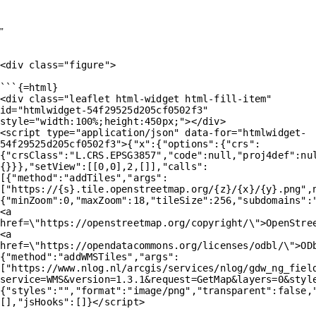
”
<div class="figure">

```{=html}

<div class="leaflet html-widget html-fill-item" 
id="htmlwidget-54f29525d205cf0502f3" 
style="width:100%;height:450px;"></div>

<script type="application/json" data-for="htmlwidget-
54f29525d205cf0502f3">{"x":{"options":{"crs":
{"crsClass":"L.CRS.EPSG3857","code":null,"proj4def":nu
{}}},"setView":[[0,0],2,[]],"calls":
[{"method":"addTiles","args":
["https://{s}.tile.openstreetmap.org/{z}/{x}/{y}.png",
{"minZoom":0,"maxZoom":18,"tileSize":256,"subdomains":
<a 
href=\"https://openstreetmap.org/copyright/\">OpenStreet
<a 
href=\"https://opendatacommons.org/licenses/odbl/\">OD
{"method":"addWMSTiles","args":
["https://www.nlog.nl/arcgis/services/nlog/gdw_ng_fiel
service=WMS&version=1.3.1&request=GetMap&layers=0&styl
{"styles":"","format":"image/png","transparent":false,
[],"jsHooks":[]}</script>