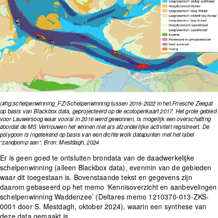
(#fig:schelpenwinning_FZ)Schelpenwinning tussen 2016-2022 in het Friesche Zeegat
op basis van Blackbox data, geprojecteerd op de ecotopenkaart 2017. Het grote gebied
voor Lauwersoog waar vooral in 2016 werd gewonnen, is mogelijk een overschatting
doordat de MS Vertrouwen het winnen niet als afzonderlijke activiteit registreert. De
polygoon is ingetekend op basis van een dichte wolk datapunten met het label
“zandpomp aan”. Bron: Mestdagh, 2024
Er is geen goed te ontsluiten brondata van de daadwerkelijke
schelpenwinning (alleen Blackbox data), evenmin van de gebieden
waar dit toegestaan is. Bovenstaande tekst en gegevens zijn
daarom gebaseerd op het memo ‘Kennisoverzicht en aanbevelingen
schelpenwinning Waddenzee’ (Deltares memo 1210370-013-ZKS-
0001 door S. Mestdagh, oktober 2024), waarin een synthese van
deze data gemaakt is.