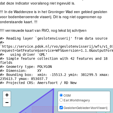
dat deze indicator vooralsnog niet ingevuld is.
!!! In de Waddenzee is in het Groninger Wad een gebied gesloten
voor bodemberoerende visserij. Dit is nog niet opgenomen op
onderstaande kaart. !!!
!!!! vernieuwde kaart van RVO, nog tekst bij schrijven
#> Reading layer `geslotenvisserij' from data source 

#>   
`https://service.pdok.nl/rvo/geslotenvisserij/wfs/v1_0
request=GetFeature&service=WFS&version=1.1.0&outputForm
#>   using driver `GML'

#> Simple feature collection with 42 features and 18 
fields

#> Geometry type: POLYGON

#> Dimension:     XY

#> Bounding box:  xmin: -15513.2 ymin: 381299.5 xmax: 
235613.7 ymax: 853037.7

#> Projected CRS: Amersfoort / RD New
+
OSM
Esri.WorldImagery
−
GeslotenGebiedenVoorVisserij