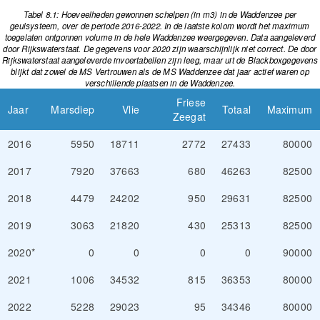
Tabel 8.1:
Hoeveelheden gewonnen schelpen (in m3) in de Waddenzee per
geulsysteem, over de periode 2016-2022. In de laatste kolom wordt het maximum
toegelaten ontgonnen volume in de hele Waddenzee weergegeven. Data aangeleverd
door Rijkswaterstaat. De gegevens voor 2020 zijn waarschijnlijk niet correct. De door
Rijkswaterstaat aangeleverde invoertabellen zijn leeg, maar uit de Blackboxgegevens
blijkt dat zowel de MS Vertrouwen als de MS Waddenzee dat jaar actief waren op
verschillende plaatsen in de Waddenzee.
Friese
Jaar
Marsdiep
Vlie
Totaal
Maximum
Zeegat
2016
5950
18711
2772
27433
80000
2017
7920
37663
680
46263
82500
2018
4479
24202
950
29631
82500
2019
3063
21820
430
25313
82500
2020*
0
0
0
0
90000
2021
1006
34532
815
36353
80000
2022
5228
29023
95
34346
80000