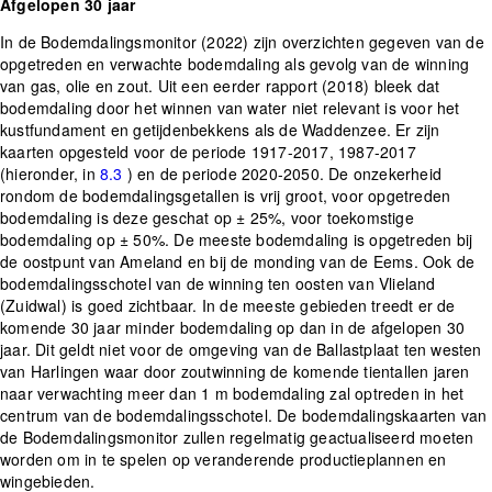
Afgelopen 30 jaar
In de Bodemdalingsmonitor (2022) zijn overzichten gegeven van de
opgetreden en verwachte bodemdaling als gevolg van de winning
van gas, olie en zout. Uit een eerder rapport (2018) bleek dat
bodemdaling door het winnen van water niet relevant is voor het
kustfundament en getijdenbekkens als de Waddenzee. Er zijn
kaarten opgesteld voor de periode 1917-2017, 1987-2017
(hieronder, in
8.3
) en de periode 2020-2050. De onzekerheid
rondom de bodemdalingsgetallen is vrij groot, voor opgetreden
bodemdaling is deze geschat op ± 25%, voor toekomstige
bodemdaling op ± 50%. De meeste bodemdaling is opgetreden bij
de oostpunt van Ameland en bij de monding van de Eems. Ook de
bodemdalingsschotel van de winning ten oosten van Vlieland
(Zuidwal) is goed zichtbaar. In de meeste gebieden treedt er de
komende 30 jaar minder bodemdaling op dan in de afgelopen 30
jaar. Dit geldt niet voor de omgeving van de Ballastplaat ten westen
van Harlingen waar door zoutwinning de komende tientallen jaren
naar verwachting meer dan 1 m bodemdaling zal optreden in het
centrum van de bodemdalingsschotel. De bodemdalingskaarten van
de Bodemdalingsmonitor zullen regelmatig geactualiseerd moeten
worden om in te spelen op veranderende productieplannen en
wingebieden.