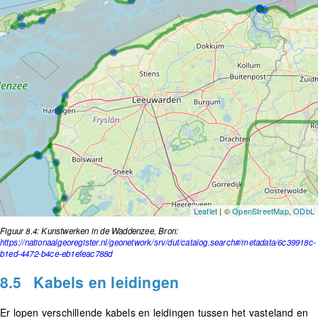
Leaflet
| ©
OpenStreetMap
,
ODbL
Figuur 8.4: Kunstwerken in de Waddenzee, Bron:
https://nationaalgeoregister.nl/geonetwork/srv/dut/catalog.search#/metadata/6c39918c-
b1ed-4472-b4ce-eb1efeac788d
8.5
Kabels en leidingen
Er lopen verschillende kabels en leidingen tussen het vasteland en