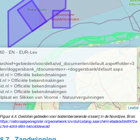
40 - EN - EUR-Lex
/archief+gebieden/voordelta/vd_documenten/default.aspx#folder=3
eden/doggersbank_/documenten+-+doggersbank/default.aspx
d.nl > Officiële bekendmakingen
.nl > Officiële bekendmakingen
d.nl > Officiële bekendmakingen
d.nl > Officiële bekendmakingen
plaat en Slikken van Voorne - Natuurvergunningen
Leaflet
Figuur 8.5: Gesloten gebieden voor bodemberoerende visserij in de Noordzee. Bron:
https://nationaalgeoregister.nl/geonetwork/srv/dut/catalog.search#/metadata/b96f972a-
c7e9-4059-9f85-540c830eec8d
8.7
Zandwinning