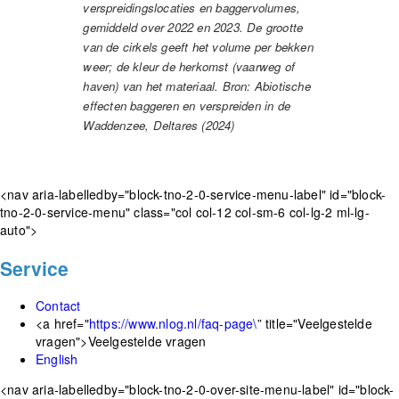
verspreidingslocaties en baggervolumes,
gemiddeld over 2022 en 2023. De grootte
van de cirkels geeft het volume per bekken
weer; de kleur de herkomst (vaarweg of
haven) van het materiaal. Bron: Abiotische
effecten baggeren en verspreiden in de
Waddenzee, Deltares (2024)
<nav aria-labelledby="block-tno-2-0-service-menu-label" id="block-
tno-2-0-service-menu" class="col col-12 col-sm-6 col-lg-2 ml-lg-
auto">
Service
Contact
<a href="
https://www.nlog.nl/faq-page\
” title="Veelgestelde
vragen">Veelgestelde vragen
English
<nav aria-labelledby="block-tno-2-0-over-site-menu-label" id="block-