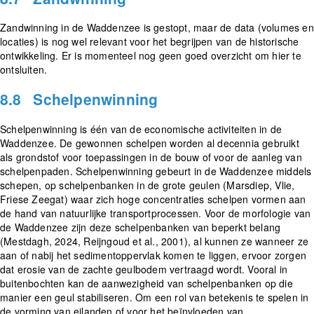
Zandwinning in de Waddenzee is gestopt, maar de data (volumes en
locaties) is nog wel relevant voor het begrijpen van de historische
ontwikkeling. Er is momenteel nog geen goed overzicht om hier te
ontsluiten.
8.8
Schelpenwinning
Schelpenwinning is één van de economische activiteiten in de
Waddenzee. De gewonnen schelpen worden al decennia gebruikt
als grondstof voor toepassingen in de bouw of voor de aanleg van
schelpenpaden. Schelpenwinning gebeurt in de Waddenzee middels
schepen, op schelpenbanken in de grote geulen (Marsdiep, Vlie,
Friese Zeegat) waar zich hoge concentraties schelpen vormen aan
de hand van natuurlijke transportprocessen. Voor de morfologie van
de Waddenzee zijn deze schelpenbanken van beperkt belang
(Mestdagh, 2024, Reijngoud et al., 2001), al kunnen ze wanneer ze
aan of nabij het sedimentoppervlak komen te liggen, ervoor zorgen
dat erosie van de zachte geulbodem vertraagd wordt. Vooral in
buitenbochten kan de aanwezigheid van schelpenbanken op die
manier een geul stabiliseren. Om een rol van betekenis te spelen in
de vorming van eilanden of voor het beïnvloeden van